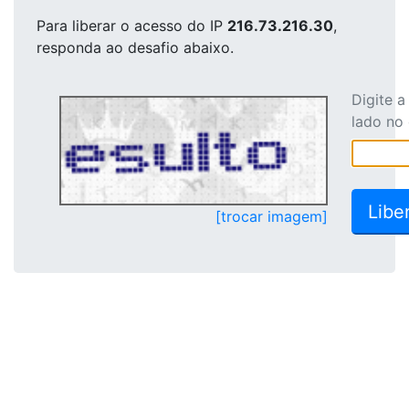
Para liberar o acesso
do IP
216.73.216.30
,
responda ao desafio abaixo.
Digite 
lado no
[trocar imagem]